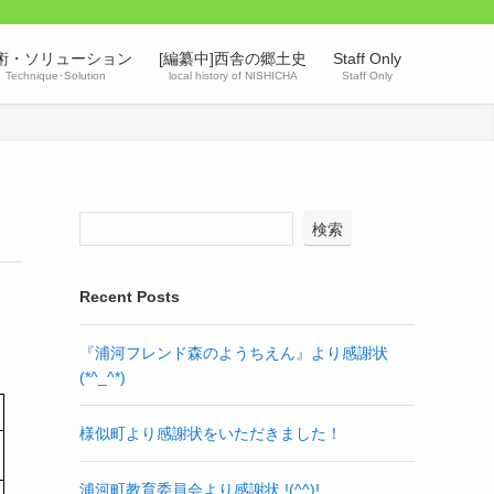
術・ソリューション
[編纂中]西舎の郷土史
Staff Only
Technique･Solution
local history of NISHICHA
Staff Only
検索
Recent Posts
『浦河フレンド森のようちえん』より感謝状
(*^_^*)
様似町より感謝状をいただきました！
浦河町教育委員会より感謝状 !(^^)!