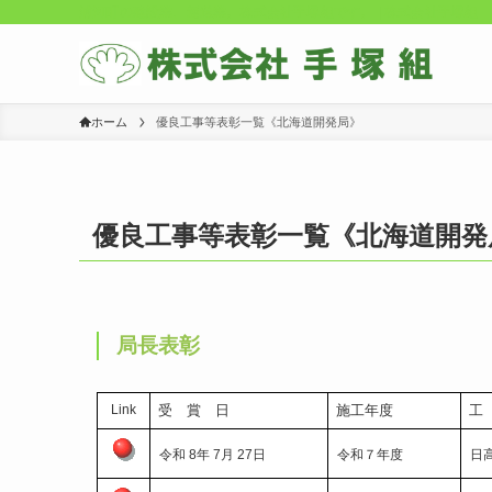
浦河町の建設業、運送業。株式会社手塚組です。 | 株式会社手塚組
ホーム
優良工事等表彰一覧《北海道開発局》
優良工事等表彰一覧《北海道開発
局長表彰
Link
受 賞 日
施工年度
工
令和 8年 7月 27日
令和７年度
日