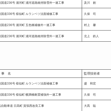
般国道236号 浦河町 浦河道路維持除雪外一連工事
及川 創
般国道336号 様似町 ルランベツ法面補修工事
久保 司
般国道236号 浦河町 五色橋補修外一連工事
村上 馨
般国道236号 浦河町 浦河道路維持除雪外一連工事
北上 鉄人
 事 名
監理技術者
般国道336号 様似町 ルランベツ法面補修工事
盛 和宏
般国道336号 様似町 幌満橋耐震補強外一連工事
久保 司
高自動車道 日高町 賀張西改良工事
大髙 聡