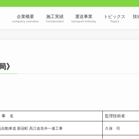
企業概要
施工実績
運送事業
トピックス
技
company overview
Construction
transport industry
Topics
局》
 事 名
監理技術者
高自動車道 新冠町 高江改良外一連工事
久保 司