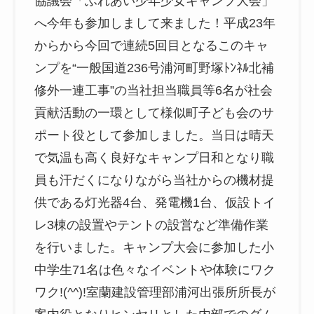
協議会「ふれあい少年少女キャンプ大会」
へ今年も参加しまして来ました！平成23年
からから今回で連続5回目となるこのキャ
ンプを“一般国道236号浦河町野塚ﾄﾝﾈﾙ北補
修外一連工事”の当社担当職員等6名が社会
貢献活動の一環として様似町子ども会のサ
ポート役として参加しました。当日は晴天
で気温も高く良好なキャンプ日和となり職
員も汗だくになりながら当社からの機材提
供である灯光器4台、発電機1台、仮設トイ
レ3棟の設置やテントの設営など準備作業
を行いました。キャンプ大会に参加した小
中学生71名は色々なイベントや体験にワク
ワク!(^^)!室蘭建設管理部浦河出張所所長が