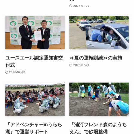
2026-07-27
ユースエール認定通知書交
≪夏の運転訓練≫の実施
付式
2026-07-21
2026-07-22
『アドベンチャーinうらら
「浦河フレンド森のようち
湖』で運営サポート
えん」で砂場整備