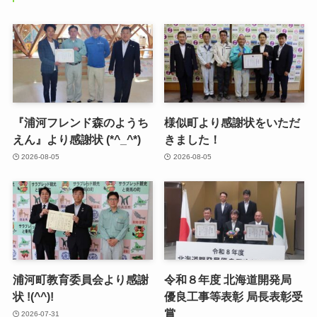
『浦河フレンド森のようち
様似町より感謝状をいただ
えん』より感謝状 (*^_^*)
きました！
2026-08-05
2026-08-05
浦河町教育委員会より感謝
令和８年度 北海道開発局
状 !(^^)!
優良工事等表彰 局長表彰受
賞
2026-07-31