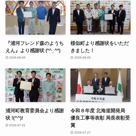
『浦河フレンド森のようち
様似町より感謝状をいただ
えん』より感謝状 (*^_^*)
きました！
2026-08-05
2026-08-05
浦河町教育委員会より感謝
令和８年度 北海道開発局
状 !(^^)!
優良工事等表彰 局長表彰受
賞
2026-07-31
2026-07-27