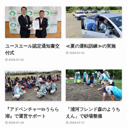
ユースエール認定通知書交
≪夏の運転訓練≫の実施
付式
2026-07-21
2026-07-22
『アドベンチャーinうらら
「浦河フレンド森のようち
湖』で運営サポート
えん」で砂場整備
2026-07-18
2026-07-17