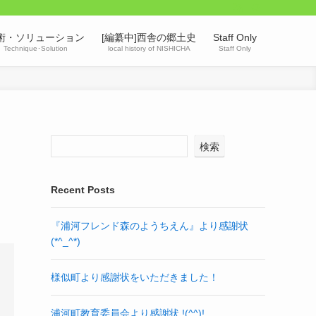
術・ソリューション
[編纂中]西舎の郷土史
Staff Only
Technique･Solution
local history of NISHICHA
Staff Only
検索
Recent Posts
『浦河フレンド森のようちえん』より感謝状
(*^_^*)
様似町より感謝状をいただきました！
浦河町教育委員会より感謝状 !(^^)!