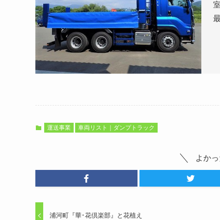
室
最
運送事業
車両リスト｜ダンプトラック
よかっ
浦河町『華･花倶楽部』と花植え