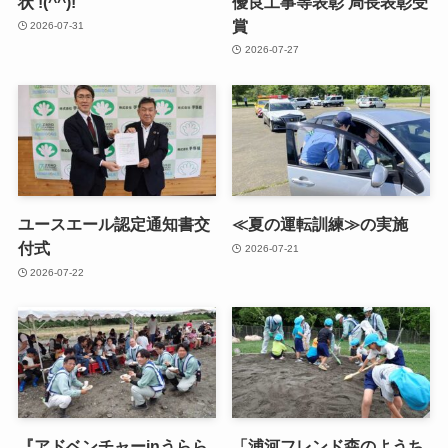
状 !(^^)!
優良工事等表彰 局長表彰受
賞
2026-07-31
2026-07-27
ユースエール認定通知書交
≪夏の運転訓練≫の実施
付式
2026-07-21
2026-07-22
『アドベンチャーinうらら
「浦河フレンド森のようち