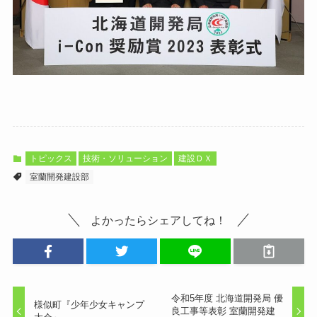
トピックス
技術・ソリューション
建設ＤＸ
室蘭開発建設部
よかったらシェアしてね！
令和5年度 北海道開発局 優
様似町『少年少女キャンプ
良工事等表彰 室蘭開発建