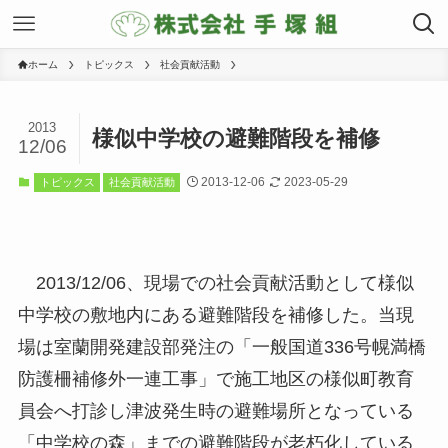
ホーム
トピックス
社会貢献活動
2013
様似中学校の避難階段を補修
12/06
2013-12-06
2023-05-29
トピックス
社会貢献活動
2013/12/06、現場での社会貢献活動として様似
中学校の敷地内にある避難階段を補修した。当現
場は室蘭開発建設部発注の「一般国道336号幌満橋
防護柵補修外一連工事」で施工地区の様似町教育
員会へ打診し津波発生時の避難場所となっている
「中学校の森」までの避難階段が老朽化している