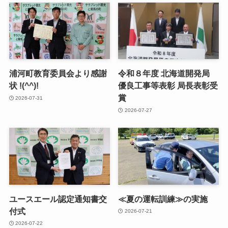
浦河町教育委員会より感謝
令和８年度 北海道開発局
状 !(^^)!
優良工事等表彰 局長表彰受
賞
2026-07-31
2026-07-27
ユースエール認定通知書交
≪夏の運転訓練≫の実施
付式
2026-07-21
2026-07-22